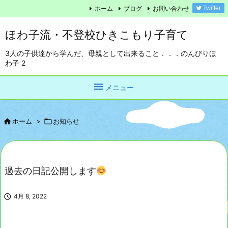
ホーム
ブログ
お問い合わせ
Twitter
ほわ子流・不登校ひきこもり子育て
3人の子供達から学んだ、母親として出来ること．．．のんびりほ
わ子 2

メニュー

ホーム
>

お知らせ
過去の日記公開します

4月 8, 2022