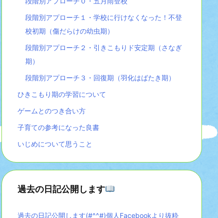
段階別アプローチ０・五月雨登校
段階別アプローチ１・学校に行けなくなった！不登
校初期（傷だらけの幼虫期）
段階別アプローチ２・引きこもりド安定期（さなぎ
期）
段階別アプローチ３・回復期（羽化はばたき期）
ひきこもり期の学習について
ゲームとのつき合い方
子育ての参考になった良書
いじめについて思うこと
過去の日記公開します
過去の日記公開します(#^^#)個人Facebookより抜粋