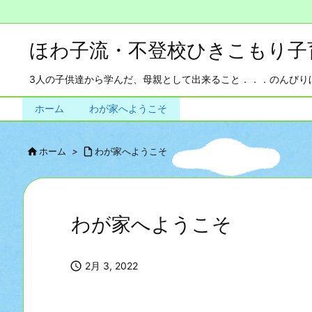
ほわ子流・不登校ひきこもり子
3人の子供達から学んだ、母親として出来ること．．．のんびりほ
ホーム
わが家へようこそ

ホーム
>

わが家へようこそ
わが家へようこそ

2月 3, 2022