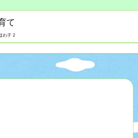
育て
わ子 2