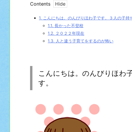
Contents
1.
こんにちは。のんびりほわ子です。３人の子持
1.1.
長かった不登校
1.2.
２０２２年現在
1.3.
人と違う子育てをするのが怖い
こんにちは。のんびりほわ
す。