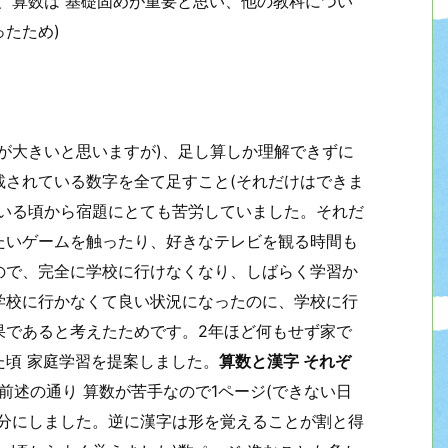
、算数は 基礎固めが重要と思い、他の教科につい
たため)
が大きいと思いますが)、足し算しか理解できずに
載されている数字を全て足すこと(それだけはできま
ている頃から宿題にとても苦労していました。それだ
たいゲームを触ったり、好きなテレビを観る時間も
ので、完全に学校に行けなくなり、しばらく学習か
学校に行かなくて良い状況になったのに、学校に行
果であると考えたためです。2年ほど何もせず家で
頃 家庭学習を提案しました。
算数と漢字 それぞ
前述の通り 算数が苦手なので1ページ(できない日
配分にしました。逆に漢字は形を覚えることが割と得