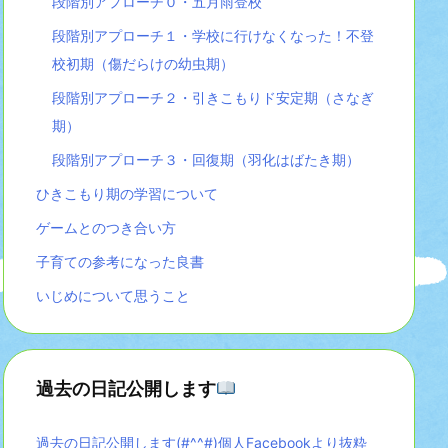
段階別アプローチ０・五月雨登校
段階別アプローチ１・学校に行けなくなった！不登
校初期（傷だらけの幼虫期）
段階別アプローチ２・引きこもりド安定期（さなぎ
期）
段階別アプローチ３・回復期（羽化はばたき期）
ひきこもり期の学習について
ゲームとのつき合い方
子育ての参考になった良書
いじめについて思うこと
過去の日記公開します
過去の日記公開します(#^^#)個人Facebookより抜粋