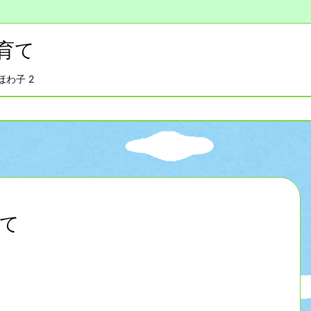
育て
わ子 2
て