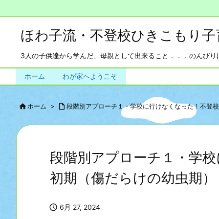
ほわ子流・不登校ひきこもり子
3人の子供達から学んだ、母親として出来ること．．．のんびりほ
ホーム
わが家へようこそ

ホーム
>

段階別アプローチ１・学校に行けなくなった！不登校
段階別アプローチ１・学校
初期（傷だらけの幼虫期）

6月 27, 2024