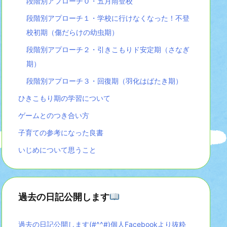
段階別アプローチ０・五月雨登校
段階別アプローチ１・学校に行けなくなった！不登
校初期（傷だらけの幼虫期）
段階別アプローチ２・引きこもりド安定期（さなぎ
期）
段階別アプローチ３・回復期（羽化はばたき期）
ひきこもり期の学習について
ゲームとのつき合い方
子育ての参考になった良書
いじめについて思うこと
過去の日記公開します
過去の日記公開します(#^^#)個人Facebookより抜粋